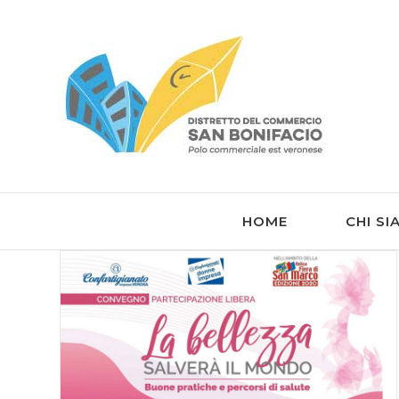
Salta
al
contenuto
HOME
CHI S