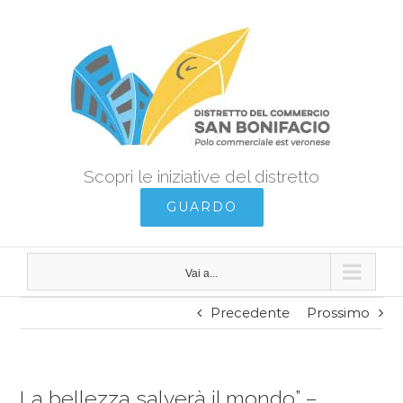
Salta
al
contenuto
Scopri le iniziative del distretto
GUARDO
Vai a...
Precedente
Prossimo
La bellezza salverà il mondo” –