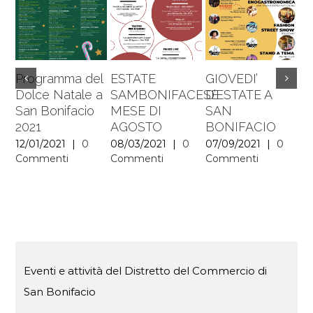
Programma del
ESTATE
GIOVEDI’
E
Dolce Natale a
SAMBONIFACESE
D’ESTATE A
S
San Bonifacio
MESE DI
SAN
–
2021
AGOSTO
BONIFACIO
L
12/01/2021
|
0
08/03/2021
|
0
07/09/2021
|
0
07
Commenti
Commenti
Commenti
C
Eventi e attività del Distretto del Commercio di
San Bonifacio