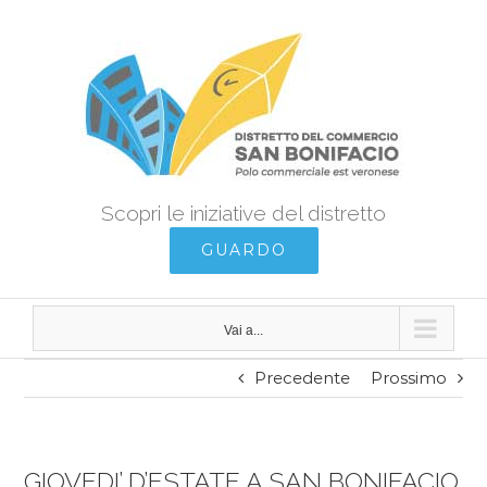
Salta
al
contenuto
Scopri le iniziative del distretto
GUARDO
Vai a...
Precedente
Prossimo
GIOVEDI’ D’ESTATE A SAN BONIFACIO