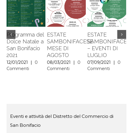
Programma del
ESTATE
ESTATE
E
Dolce Natale a
SAMBONIFACESE
SAMBONIFACES
S
San Bonifacio
MESE DI
– EVENTI DI
M
2021
AGOSTO
LUGLIO
06
C
12/01/2021
|
0
08/03/2021
|
0
07/09/2021
|
0
Commenti
Commenti
Commenti
Eventi e attività del Distretto del Commercio di
San Bonifacio