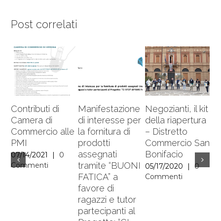
Post correlati
Contributi di
Manifestazione
Negozianti, il kit
O
Camera di
di interesse per
della riapertura
sa
Commercio alle
la fornitura di
– Distretto
ne
PMI
prodotti
Commercio San
Di
assegnati
Bonifacio
c
07/14/2021
|
0
tramite “BUONI
Sa
Commenti
05/17/2020
|
0
FATICA” a
Commenti
11
favore di
C
ragazzi e tutor
partecipanti al