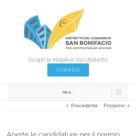
Salta
al
contenuto
Scopri le iniziative del distretto
GUARDO
Vai a...
Precedente
Prossimo
Aperte le candidature per il premio