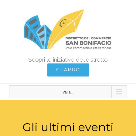
Salta
al
contenuto
Scopri le iniziative del distretto
GUARDO
Vai a...
Gli ultimi eventi