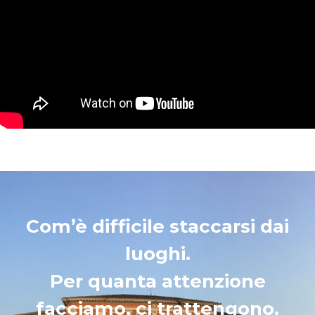
Com’è difficile staccarsi dai
luoghi.
Per quanta attenzione
facciamo, ci trattengono.